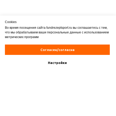
Cookies
Во время посещения сайта fundrezeptsport.ru вы соглашаетесь с тем,
что мы обрабатываем ваши персональные данные с использованием
метрических программ
Согласен/согласна
Настройки
Юридический адрес:
117105, город Москва, Варшавское ш, д. 26 стр. 11, помещ. I ком. 37а
Банковские реквизиты:
ИНН/КПП 7709269124/772601001
р/счет 40703810638000019249 в ПАО СБЕРБАНК
БИК 044525225