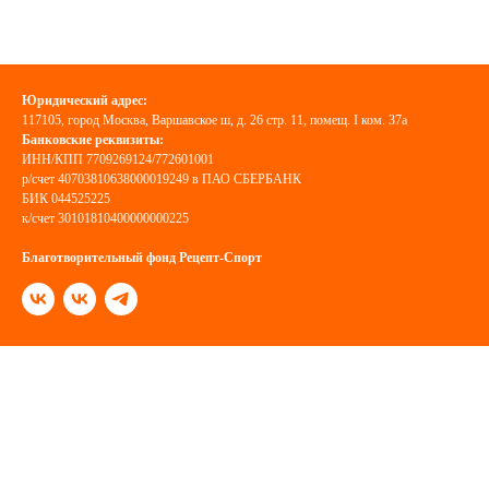
Юридический адрес:
117105, город Москва, Варшавское ш, д. 26 стр. 11, помещ. I ком. 37а
Банковские реквизиты:
ИНН/КПП 7709269124/772601001
р/счет 40703810638000019249 в ПАО СБЕРБАНК
БИК 044525225
к/счет 30101810400000000225
Благотворительный фонд Рецепт-Спорт