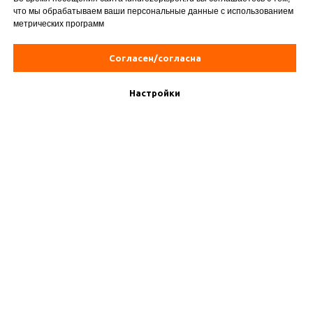
что мы обрабатываем ваши персональные данные с использованием
метрических программ
Согласен/согласна
Настройки
Юридический адрес:
117105, город Москва, Варшавское ш, д. 26 стр. 11, помещ. I ком. 37а
Банковские реквизиты:
ИНН/КПП 7709269124/772601001
р/счет 40703810638000019249 в ПАО СБЕРБАНК
БИК 044525225
к/счет 30101810400000000225
Благотворительный фонд Рецепт-Спорт