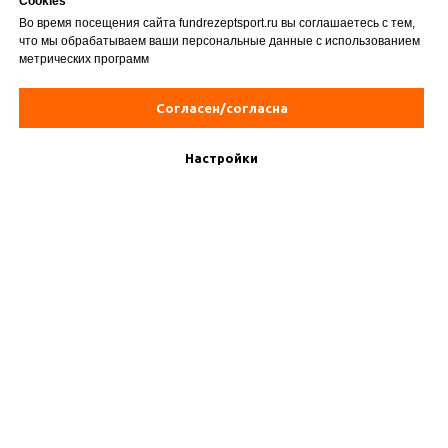
Cookies
Во время посещения сайта fundrezeptsport.ru вы соглашаетесь с тем,
что мы обрабатываем ваши персональные данные с использованием
метрических программ
Согласен/согласна
Настройки
Юридический адрес:
117105, город Москва, Варшавское ш, д. 26 стр. 11, помещ. I ком. 37а
Банковские реквизиты:
ИНН/КПП 7709269124/772601001
р/счет 40703810638000019249 в ПАО СБЕРБАНК
БИК 044525225
к/счет 30101810400000000225
Благотворительный фонд Рецепт-Спорт