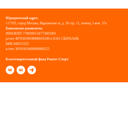
Юридический адрес:
117105, город Москва, Варшавское ш, д. 26 стр. 11, помещ. I ком. 37а
Банковские реквизиты:
ИНН/КПП 7709269124/772601001
р/счет 40703810638000019249 в ПАО СБЕРБАНК
БИК 044525225
к/счет 30101810400000000225
Благотворительный фонд Рецепт-Спорт